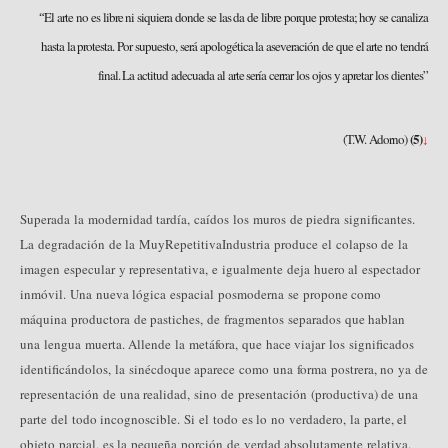
El arte no es libre ni siquiera donde se las da de libre porque protesta; hoy se canaliza
“
hasta la protesta. Por supuesto, será apologética la aseveración de que el arte no tendrá
final. La actitud adecuada al arte sería cerrar los ojos y apretar los dientes”
(5)
(T.W. Adorno)
↓
Superada la modernidad tardía, caídos los muros de piedra significantes.
La degradación de la Muy
Repetitiva
Industria produce el colapso de la
imagen especular y representativa, e igualmente deja huero al espectador
inmóvil. Una nueva lógica espacial posmoderna se propone como
máquina productora de pastiches, de fragmentos separados que hablan
una lengua muerta. Allende la metáfora, que hace viajar los significados
identificándolos, la sinécdoque aparece como una forma postrera, no ya de
representación de una realidad, sino de presentación (productiva) de una
parte del todo incognoscible. Si el todo es lo no verdadero, la parte, el
objeto parcial, es la pequeña porción de verdad absolutamente relativa.