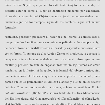
mirar de ese Sujeto que ya no lo está tanto (sujeto, se entiende); el
desierto exterior como el lugar de habitación moderno por excelencia,
signo de la ausencia del Objeto que mirar (real, no representado), pero
también signo de los tiempos, signo de los cambios, signo del mundo
futurible.
Nietzsche, pensador que muere al nacer el cine (pierde la cordura casi al
tiempo que los Lumière pasan sus primeras películas), fue siempre amigo
de hacer filosofía a martillazos con el pasado y especulaciones oraculares
con el futuro. Y, aunque de él a Adolph Zukor, el productor, le gustaba lo
de que el arte es lo más verdadero pues dice de sí mismo que es una
mentira y por ello no trata de engañar, nosotros no seguiremos ese credo
romántico en la ilusión ni la apología industrial del obrero onírico, sino
que señalaremos el Nietzsche que se atreve a predecir un mundo, pues
parece que en su premonición él vio, con claridad y distinción, el devenir
del cine. Como no podía ser de otra manera, lo hizo con metáforas. En
Así
hablaba Zaratustra
(1883-1885), se nos habla de las Tres Metamorfosis
del Espíritu (léase, del Cinematógrafo): el (Cine)Camello, el (Cine)León,
el (Cine)Niño. No ahondaremos en su significación, si bien apuntaremos