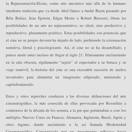
la Representación.
El
cine, como arte mecánico más allá de lo humano
(moderna tradición que va desde Abel Gance a André Bazin pasando por
Béla Balázs, Jean Epstein, Edgar Morin o Robert Bresson), libera las
posibilidades de un arte no representativo, no ideal, sino productivo y
reproductivo, plenamente poiético. Estas posibilidades son potencias que
el cine en su propio devenir ha dejado de lado, prefiriendo la extenuación
narrativa, literal y psicologizante. Así, el cine no se ha desarrollado, y
parece morir antes incluso de llegar al siglo 21. Férreamente enclaustrado
en la sala obscura, rígidamente “sujeto” el espectador a su butaca y su
viaje inmóvil, la historia del cine es una execrable sucesión de sueños
inventados para alimentar un imaginario edipizado, maniatado y
capitidisminuido.
Estos y otros reproches conducen a las diversas defunciones del arte
cinematográfico, la más conocida de ellas provocada por Rossellini a
comienzos de la década de los sesenta, a la par que germinaban a coro los
múltiples Nuevos Cines en Francia, Alemania, Inglaterra, Brasil, Japón y
otros lugares, dando nacimiento a la así llamada Modernidad
Cinematográfica. Caracterizada por un movimiento reflexivo hacia