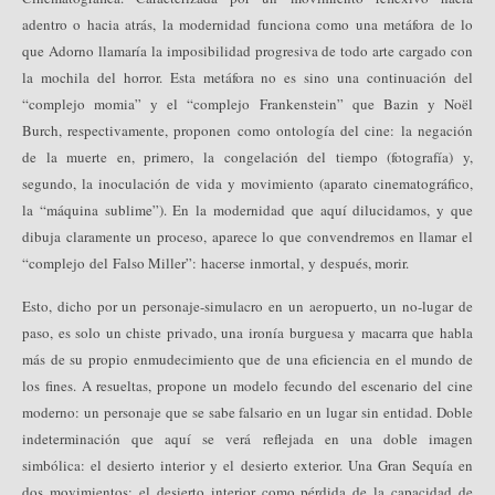
adentro o hacia atrás, la modernidad funciona como una metáfora de lo
que Adorno llamaría la imposibilidad progresiva de todo arte cargado con
la mochila del horror. Esta metáfora no es sino una continuación del
“complejo momia” y el “complejo Frankenstein” que Bazin y Noël
Burch, respectivamente, proponen como ontología del cine: la negación
de la muerte en, primero, la congelación del tiempo (fotografía) y,
segundo, la inoculación de vida y movimiento (aparato cinematográfico,
la “máquina sublime”). En la modernidad que aquí dilucidamos, y que
dibuja claramente un proceso, aparece lo que convendremos en llamar el
“complejo del Falso Miller”: hacerse inmortal, y después, morir.
Esto, dicho por un personaje-simulacro en un aeropuerto, un no-lugar de
paso, es solo un chiste privado, una ironía burguesa y macarra que habla
más de su propio enmudecimiento que de una eficiencia en el mundo de
los fines. A resueltas, propone un modelo fecundo del escenario del cine
moderno: un personaje que se sabe falsario en un lugar sin entidad. Doble
indeterminación que aquí se verá reflejada en una doble imagen
simbólica: el desierto interior y el desierto exterior. Una Gran Sequía en
dos movimientos: el desierto interior como pérdida de la capacidad de