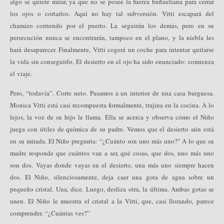
algo se quiere mirar, ya que no se posee la fuerza buñueliana para cerrar
los ojos o cortarlos. Aquí no hay tal subversión. Vitti escapará del
chamizo corriendo por el puerto. La seguirán los demás, pero en su
persecución nunca se encontrarán, tampoco en el plano, y la niebla les
hará desaparecer. Finalmente, Vitti cogerá un coche para intentar quitarse
la vida sin conseguirlo. El desierto en el ojo ha sido enunciado: comienza
el viaje.
Pero, “todavía”. Corte neto. Pasamos a un interior de una casa burguesa.
Monica Vitti está casi recompuesta formalmente, trajina en la cocina. A lo
lejos, la voz de su hijo le llama. Ella se acerca y observa cómo el Niño
juega con útiles de química de su padre. Vemos que el desierto aún está
en su mirada. El Niño pregunta: “¿Cuánto son uno más uno?” A lo que su
madre responde que cuántos van a ser, qué cosas, que dos, uno más uno
son dos. Vayas donde vayas en el desierto, una más uno siempre hacen
dos. El Niño, silenciosamente, deja caer una gota de agua sobre un
pequeño cristal. Una, dice. Luego, desliza otra, la última. Ambas gotas se
unen. El Niño le muestra el cristal a la Vitti, que, casi llorando, parece
comprender. “¿Cuántas ves?”