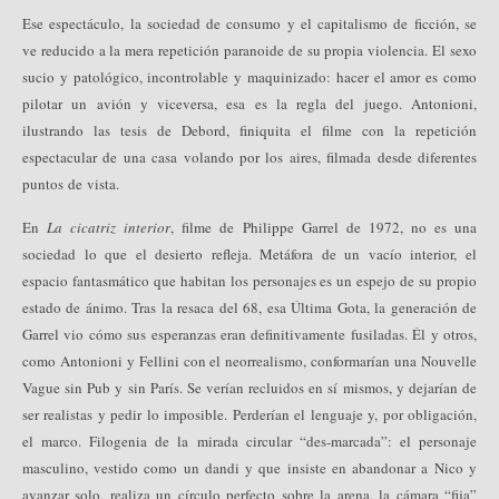
Ese espectáculo, la sociedad de consumo y el capitalismo de ficción, se
ve reducido a la mera repetición paranoide de su propia violencia. El sexo
sucio y patológico, incontrolable y maquinizado: hacer el amor es como
pilotar un avión y viceversa, esa es la regla del juego. Antonioni,
ilustrando las tesis de Debord, finiquita el filme con la repetición
espectacular de una casa volando por los aires, filmada desde diferentes
puntos de vista.
En
La cicatriz interior
, filme de Philippe Garrel de 1972, no es una
sociedad lo que el desierto refleja. Metáfora de un vacío interior, el
espacio fantasmático que habitan los personajes es un espejo de su propio
estado de ánimo. Tras la resaca del 68, esa Última Gota, la generación de
Garrel vio cómo sus esperanzas eran definitivamente fusiladas. Él y otros,
como Antonioni y Fellini con el neorrealismo, conformarían una Nouvelle
Vague sin Pub y sin París. Se verían recluidos en sí mismos, y dejarían de
ser realistas y pedir lo imposible. Perderían el lenguaje y, por obligación,
el marco. Filogenia de la mirada circular “des-marcada”: el personaje
masculino, vestido como un dandi y que insiste en abandonar a Nico y
avanzar solo, realiza un círculo perfecto sobre la arena, la cámara “fija”