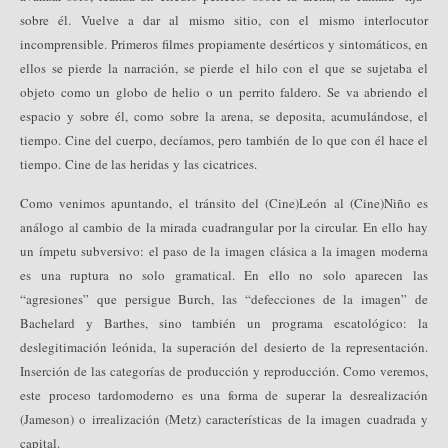
sobre él. Vuelve a dar al mismo sitio, con el mismo interlocutor
incomprensible. Primeros filmes propiamente desérticos y sintomáticos, en
ellos se pierde la narración, se pierde el hilo con el que se sujetaba el
objeto como un globo de helio o un perrito faldero. Se va abriendo el
espacio y sobre él, como sobre la arena, se deposita, acumulándose, el
tiempo. Cine del cuerpo, decíamos, pero también de lo que con él hace el
tiempo. Cine de las heridas y las cicatrices.
Como venimos apuntando, el tránsito del (Cine)León al (Cine)Niño es
análogo al cambio de la mirada cuadrangular por la circular. En ello hay
un ímpetu subversivo: el paso de la imagen clásica a la imagen moderna
es una ruptura no solo gramatical. En ello no solo aparecen las
“agresiones” que persigue Burch, las “defecciones de la imagen” de
Bachelard y Barthes, sino también un programa escatológico: la
deslegitimación leónida, la superación del desierto de la representación.
Inserción de las categorías de producción y reproducción. Como veremos,
este proceso tardomoderno es una forma de superar la desrealización
(Jameson) o irrealización (Metz) características de la imagen cuadrada y
capital.