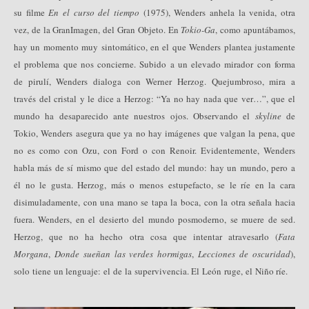
su filme
En el curso del tiempo
(1975), Wenders anhela la venida, otra
vez, de la Gran
Imagen, del Gran Objeto. En
Tokio-Ga
, como apuntábamos,
hay un momento muy sintomático, en el que Wenders plantea justamente
el problema que nos concierne. Subido a un elevado mirador con forma
de pirulí, Wenders dialoga con Werner Herzog. Quejumbroso, mira a
través del cristal y le dice a Herzog: “Ya no hay nada que ver…”, que el
mundo ha desaparecido ante nuestros ojos. Observando el
skyline
de
Tokio, Wenders asegura que ya no hay imágenes que valgan la pena, que
no es como con Ozu, con Ford o con Renoir. Evidentemente, Wenders
habla más de sí mismo que del estado del mundo: hay un mundo, pero a
él no le gusta. Herzog, más o menos estupefacto, se le ríe en la cara
disimuladamente, con una mano se tapa la boca, con la otra señala hacia
fuera. Wenders, en el desierto del mundo posmoderno, se muere de sed.
Herzog, que no ha hecho otra cosa que intentar atravesarlo (
Fata
Morgana
,
Donde sueñan las verdes hormigas
,
Lecciones de oscuridad
),
solo tiene un lenguaje: el de la supervivencia. El León ruge, el Niño ríe.