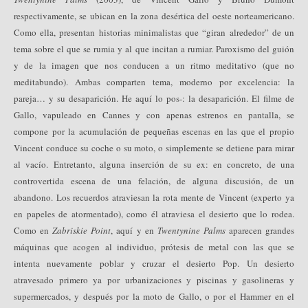
respectivamente, se ubican en la zona desértica del oeste norteamericano.
Como ella, presentan historias minimalistas que “giran alrededor” de un
tema sobre el que se rumia y al que incitan a rumiar. Paroxismo del guión
y de la imagen que nos conducen a un ritmo meditativo (que no
meditabundo). Ambas comparten tema, moderno por excelencia: la
pareja… y su desaparición. He aquí lo pos-: la desaparición. El filme de
Gallo, vapuleado en Cannes y con apenas estrenos en pantalla, se
compone por la acumulación de pequeñas escenas en las que el propio
Vincent conduce su coche o su moto, o simplemente se detiene para mirar
al vacío. Entretanto, alguna inserción de su ex: en concreto, de una
controvertida escena de una felación, de alguna discusión, de un
abandono. Los recuerdos atraviesan la rota mente de Vincent (experto ya
en papeles de atormentado), como él atraviesa el desierto que lo rodea.
Como en
Zabriskie Point
, aquí y en
Twentynine Palms
aparecen grandes
máquinas que acogen al individuo, prótesis de metal con las que se
intenta nuevamente poblar y cruzar el desierto Pop. Un desierto
atravesado primero ya por urbanizaciones y piscinas y gasolineras y
supermercados, y después por la moto de Gallo, o por el Hammer en el