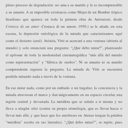
pleno proceso de degradación: no ama a su marido y le es incomprensible
a su amante. A su imposible existencia como Mujer de un Hombre (tópico
freudiano que aparece en toda la primera obra de Antonioni, desde
Crónica de un amor
-Cronaca di un amore, 1950-) se le añade, en esta
escena, la depresión ontológica de la mirada que caracterizamos aquí
como el desierto (azul). Atónita, Vitti se acercará a una ventana (abierta al
mundo) y solo enunciará una pregunta: “¿Qué debo mirar?”, planteando
el epítome de toda la modernidad cinematográfica “más allá del mundo
como representación” y “fábrica de sueños”. Ni su amante ni su marido
comprenderán siquiera la pregunta. La mirada de Vitti se encuentra
perdida mirando nada a través de la ventana.
En ese mirar nada, como por un embudo o un tragaluz, la conciencia y la
mirada atraviesan el marco y dan mágicamente en un espacio circular, una
región central y devastada. La metáfora que se señala a sí misma y no
lleva a ningún sitio (contra su propia etimología, que es llevar hacia o
llevar más allá, y que hace que los autobuses en Atenas tengan la palabra
“metáfora” escrita en sus laterales). “¿Qué debo mirar?”, se repite, pues