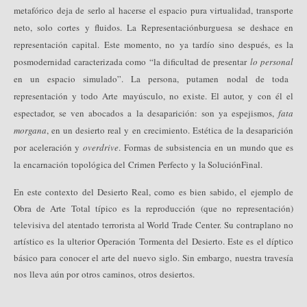
metafórico deja de serlo al hacerse el espacio pura virtualidad, transporte
neto, solo cortes y fluidos. La Representación
burguesa se deshace en
representación capital. Este momento, no ya tardío sino después, es la
posmodernidad caracterizada como “la dificultad de presentar
lo personal
en un espacio simulado”. La persona, putamen nodal de toda
representación y todo Arte mayúsculo, no existe. El autor, y con él el
espectador, se ven abocados a la desaparición: son ya espejismos,
fata
morgana
, en un desierto real y en crecimiento. Estética de la desaparición
por aceleración y
overdrive
. Formas de subsistencia en un mundo que es
la encarnación topológica del Crimen Perfecto y la Solución
Final.
En este contexto del Desierto Real, como es bien sabido, el ejemplo de
Obra de Arte Total típico es la reproducción (que no representación)
televisiva del atentado terrorista al World Trade Center. Su contraplano no
artístico es la ulterior Operación Tormenta del Desierto. Este es el díptico
básico para conocer el arte del nuevo siglo. Sin embargo, nuestra travesía
nos lleva aún por otros caminos, otros desiertos.