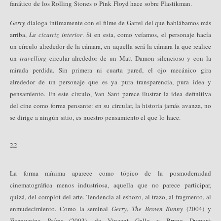
fanático de los Rolling Stones o Pink Floyd hace sobre Plastikman.
Gerry
dialoga íntimamente con el filme de Garrel del que hablábamos más
arriba,
La cicatriz interior
. Si en esta, como veíamos, el personaje hacía
un círculo alrededor de la cámara, en aquella será la cámara la que realice
un
travelling
circular alrededor de un Matt Damon silencioso y con la
mirada perdida. Sin primera ni cuarta pared, el ojo mecánico gira
alrededor de un personaje que es ya pura transparencia, pura idea y
pensamiento. En este círculo, Van Sant parece ilustrar la idea definitiva
del cine como forma pensante: en su circular, la historia jamás avanza, no
se dirige a ningún sitio, es nuestro pensamiento el que lo hace.
2.2
La forma mínima aparece como tópico de la posmodernidad
cinematográfica menos industriosa, aquella que no parece participar,
quizá, del complot del arte. Tendencia al esbozo, al trazo, al fragmento, al
enmudecimiento. Como la seminal
Gerry
,
The Brown Bunny
(2004) y
Twentynine Palms
(2003), de Vincent Gallo y Bruno Dumont