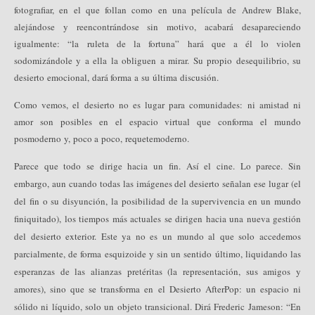
fotografiar, en el que follan como en una película de Andrew Blake,
alejándose y reencontrándose sin motivo, acabará desapareciendo
igualmente: “la ruleta de la fortuna” hará que a él lo violen
sodomizándole y a ella la obliguen a mirar. Su propio desequilibrio, su
desierto emocional, dará forma a su última discusión.
Como vemos, el desierto no es lugar para comunidades: ni amistad ni
amor son posibles en el espacio virtual que conforma el mundo
posmoderno y, poco a poco, requetemoderno.
Parece que todo se dirige hacia un fin. Así el cine. Lo parece. Sin
embargo, aun cuando todas las imágenes del desierto señalan ese lugar (el
del fin o su disyunción, la posibilidad de la supervivencia en un mundo
finiquitado), los tiempos más actuales se dirigen hacia una nueva gestión
del desierto exterior. Este ya no es un mundo al que solo accedemos
parcialmente, de forma esquizoide y sin un sentido último, liquidando las
esperanzas de las alianzas pretéritas (la representación, sus amigos y
amores), sino que se transforma en el Desierto AfterPop: un espacio ni
sólido ni líquido, solo un objeto transicional. Dirá Frederic Jameson: “En