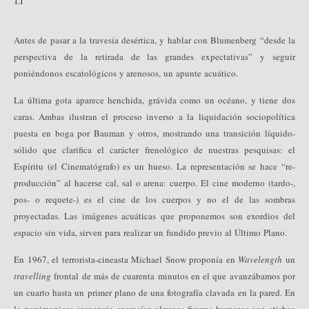
1.1
Antes de pasar a la travesía desértica, y hablar con Blumenberg “desde la
perspectiva de la retirada de las grandes expectativas” y seguir
poniéndonos escatológicos y arenosos, un apunte acuático.
La última gota aparece henchida, grávida como un océano, y tiene dos
caras. Ambas ilustran el proceso inverso a la liquidación sociopolítica
puesta en boga por Bauman y otros, mostrando una transición líquido-
sólido que clarifica el carácter frenológico de nuestras pesquisas: el
Espíritu (el Cinematógrafo) es un hueso. La representación se hace “re-
producción” al hacerse cal, sal o arena: cuerpo. El cine moderno (tardo-,
pos- o requete-) es el cine de los cuerpos y no el de las sombras
proyectadas. Las imágenes acuáticas que proponemos son exordios del
espacio sin vida, sirven para realizar un fundido previo al Último Plano.
En 1967, el terrorista-cineasta Michael Snow proponía en
Wavelength
un
travelling
frontal de más de cuarenta minutos en el que avanzábamos por
un cuarto hasta un primer plano de una fotografía clavada en la pared. En
la parsimoniosa secuencia aparecían algunas figuras humanas con atisbos