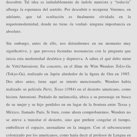
descubrir. Tal idea es indudablemente de índole marxista y “todavía”
alberga la esperanza del sentido. Por descubrir o recuperar. Veremos, en
adelante, que tal ocultación es finalmente olvidada en la
requetemodernidad, donde no tiene -la verdad- ninguna importancia en
absoluto.
Sin embargo, antes de ello, nos detendremos en un momento muy
significativo, y que provoca fecundas resonancias con la pregunta que
inicia esta modernidad desértica y depresiva. A saber, el qué debo mirar
de Vitti/Antonioni. En concreto, en el filme de Wim Wenders
Tokio-Ga
(Tokyo-Ga), realizado en Japón alrededor de la figura de Ozu en 1985.
Dos años antes, tiene aquí su interés mencionarlo, Wenders había
realizado su película
Paris, Texas
(1984) en el desierto americano, como
hiciera Antonioni. Preñado de melancolía, ubica a su personaje en busca
de su mujer y su hijo perdidos en un lugar de la frontera entre Texas y
México, llamado Paris. Si bien, como ahora comprobaremos, Wenders no
se atreve a transitar el desierto, sino que prefiere congelar el tiempo,
embellecer el espacio, anonadarse en la imagen. Con el subconsciente
colonizado por los americanos, como haría decir al profesor de Lengua en