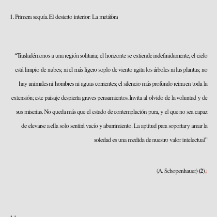
1. Primera sequía. El desierto interior: La metáfora
Trasladémonos a una región solitaria; el horizonte se extiende indefinidamente, el cielo
“
está limpio de nubes; ni el más ligero soplo de viento agita los árboles ni las plantas; no
hay animales ni hombres ni aguas corrientes; el silencio más profundo reina en toda la
extensión; este paisaje despierta graves pensamientos. Invita al olvido de la voluntad y de
sus miserias. No queda más que el estado de contemplación pura, y el que no sea capaz
de elevarse a ella solo sentirá vacío y aburrimiento. La aptitud para soportar y amar la
soledad es una medida de nuestro valor intelectual”
(2)
(A. Schopenhauer)
↓