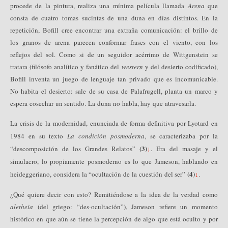
procede de la pintura, realiza una mínima película llamada
Arena
que
consta de cuatro tomas sucintas de una duna en días distintos. En la
repetición, Bofill cree encontrar una extraña comunicación: el brillo de
los granos de arena parecen conformar frases con el viento, con los
reflejos del sol. Como si de un seguidor acérrimo de Wittgenstein se
tratara (filósofo analítico y fanático del
western
y del desierto codificado),
Bofill inventa un juego de lenguaje tan privado que es incomunicable.
No habita el desierto: sale de su casa de Palafrugell, planta un marco y
espera cosechar un sentido. La duna no habla, hay que atravesarla.
La crisis de la modernidad, enunciada de forma definitiva por Lyotard en
1984 en su texto
La condición posmoderna
, se caracterizaba por la
(3)
“descomposición de los Grandes Relatos”
. Era del masaje y el
↓
simulacro, lo propiamente posmoderno es lo que Jameson, hablando en
(4)
heideggeriano, considera la “ocultación de la cuestión del ser”
↓
.
¿Qué quiere decir con esto? Remitiéndose a la idea de la verdad como
aletheia
(del griego: “des-ocultación”), Jameson refiere un momento
histórico en que aún se tiene la percepción de algo que está oculto y por