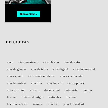
ETIQUETAS
amor
cine americano
cine clásico
cine de autor
cine de género
cine de terror
cine digital
cine documental
cine español
cine estadounidense
cine experimental
cine fantástico
cinefilia
cine francés
cine japonés
crítica de cine
cuerpo
documental
entrevista
familia
festival
festival de sitges
festivales
historia
historia del cine
imagen
infancia
jean-luc godard