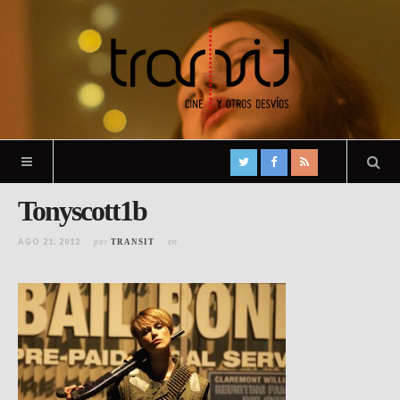
Tonyscott1b
AGO 21, 2012
por
en
TRANSIT