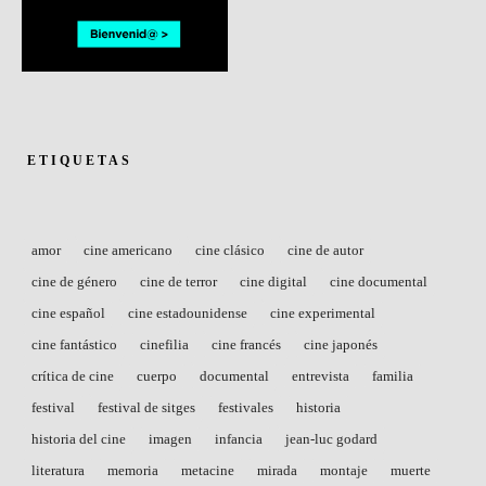
ETIQUETAS
amor
cine americano
cine clásico
cine de autor
cine de género
cine de terror
cine digital
cine documental
cine español
cine estadounidense
cine experimental
cine fantástico
cinefilia
cine francés
cine japonés
crítica de cine
cuerpo
documental
entrevista
familia
festival
festival de sitges
festivales
historia
historia del cine
imagen
infancia
jean-luc godard
literatura
memoria
metacine
mirada
montaje
muerte