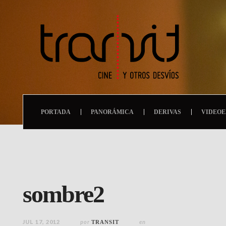
PORTADA
PANORÁMICA
DERIVAS
VIDEOE
sombre2
JUL 17, 2012
por
en
TRANSIT