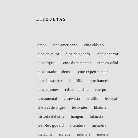
ETIQUETAS
amor
cine americano
cine clásico
cine de autor
cine de género
cine de terror
cine digital
cine documental
cine español
cine estadounidense
cine experimental
cine fantástico
cinefilia
cine francés
cine japonés
crítica de cine
cuerpo
documental
entrevista
familia
festival
festival de sitges
festivales
historia
historia del cine
imagen
infancia
jean-luc godard
literatura
memoria
metacine
mirada
montaje
muerte