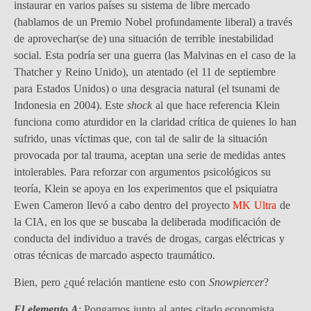
instaurar en varios países su sistema de libre mercado
(hablamos de un Premio Nobel profundamente liberal) a través
de aprovechar(se de) una situación de terrible inestabilidad
social. Esta podría ser una guerra (las Malvinas en el caso de la
Thatcher y Reino Unido), un atentado (el 11 de septiembre
para Estados Unidos) o una desgracia natural (el tsunami de
Indonesia en 2004). Este
shock
al que hace referencia Klein
funciona como aturdidor en la claridad crítica de quienes lo han
sufrido, unas víctimas que, con tal de salir de la situación
provocada por tal trauma, aceptan una serie de medidas antes
intolerables. Para reforzar con argumentos psicológicos su
teoría, Klein se apoya en los experimentos que el psiquiatra
Ewen Cameron llevó a cabo dentro del proyecto
MK Ultra
de
la CIA, en los que se buscaba la deliberada modificación de
conducta del individuo a través de drogas, cargas eléctricas y
otras técnicas de marcado aspecto traumático.
Bien, pero ¿qué relación mantiene esto con
Snowpiercer
?
El elemento A
: Pongamos junto al antes citado economista