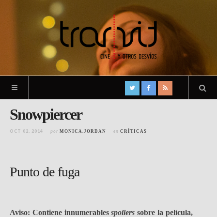
Snowpiercer
OCT 02, 2014
por
en
MONICA.JORDAN
CRÍTICAS
Punto de fuga
Aviso: Contiene innumerables
spoilers
sobre la película,