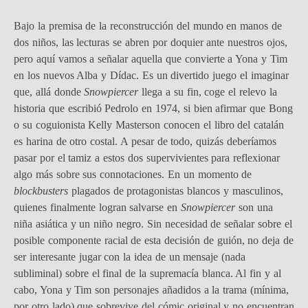
Bajo la premisa de la reconstrucción del mundo en manos de
dos niños, las lecturas se abren por doquier ante nuestros ojos,
pero aquí vamos a señalar aquella que convierte a Yona y Tim
en los nuevos Alba y Dídac. Es un divertido juego el imaginar
que, allá donde
Snowpiercer
llega a su fin, coge el relevo la
historia que escribió Pedrolo en 1974, si bien afirmar que Bong
o su coguionista Kelly Masterson conocen el libro del catalán
es harina de otro costal. A pesar de todo, quizás deberíamos
pasar por el tamiz a estos dos supervivientes para reflexionar
algo más sobre sus connotaciones. En un momento de
blockbusters
plagados de protagonistas blancos y masculinos,
quienes finalmente logran salvarse en
Snowpiercer
son una
niña asiática y un niño negro. Sin necesidad de señalar sobre el
posible componente racial de esta decisión de guión, no deja de
ser interesante jugar con la idea de un mensaje (nada
subliminal) sobre el final de la supremacía blanca. Al fin y al
cabo, Yona y Tim son personajes añadidos a la trama (mínima,
por otro lado) que sobrevive del cómic original y no encuentran