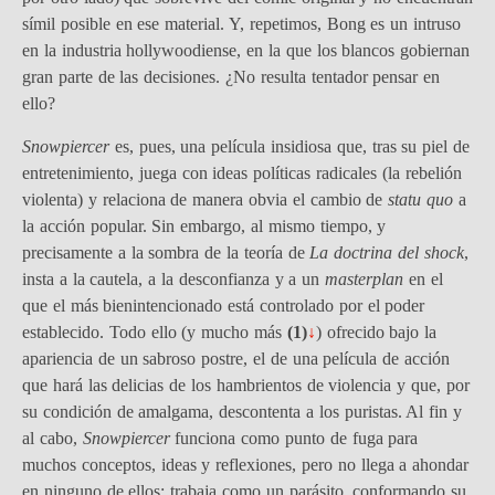
símil posible en ese material. Y, repetimos, Bong es un intruso
en la industria hollywoodiense, en la que los blancos gobiernan
gran parte de las decisiones. ¿No resulta tentador pensar en
ello?
Snowpiercer
es, pues, una película insidiosa que, tras su piel de
entretenimiento, juega con ideas políticas radicales (la rebelión
violenta) y relaciona de manera obvia el cambio de
statu quo
a
la acción popular. Sin embargo, al mismo tiempo, y
precisamente a la sombra de la teoría de
La doctrina del shock
,
insta a la cautela, a la desconfianza y a un
masterplan
en el
que el más bienintencionado está controlado por el poder
establecido. Todo ello (y mucho más
(1
)
↓
) ofrecido bajo la
apariencia de un sabroso postre, el de una película de acción
que hará las delicias de los hambrientos de violencia y que, por
su condición de amalgama, descontenta a los puristas. Al fin y
al cabo,
Snowpiercer
funciona como punto de fuga para
muchos conceptos, ideas y reflexiones, pero no llega a ahondar
en ninguno de ellos; trabaja como un parásito, conformando su