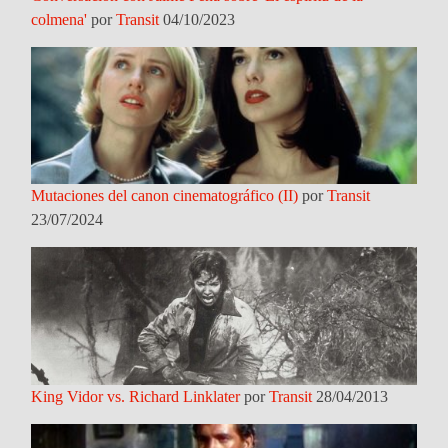
colmena'
por
Transit
04/10/2023
Mutaciones del canon cinematográfico (II)
por
Transit
23/07/2024
King Vidor vs. Richard Linklater
por
Transit
28/04/2013