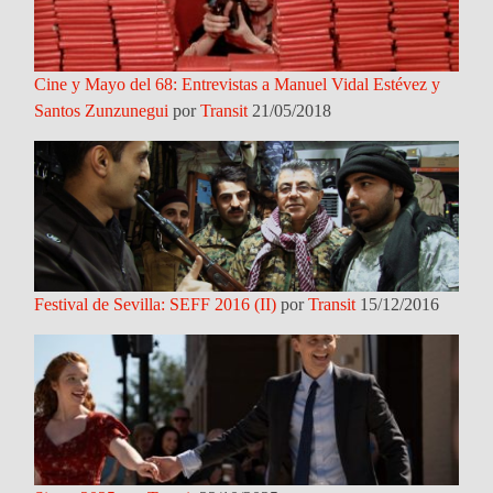
Cine y Mayo del 68: Entrevistas a Manuel Vidal Estévez y
Santos Zunzunegui
por
Transit
21/05/2018
Festival de Sevilla: SEFF 2016 (II)
por
Transit
15/12/2016