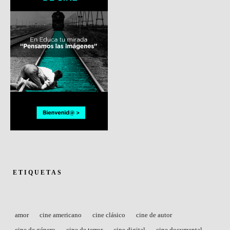
ETIQUETAS
amor
cine americano
cine clásico
cine de autor
cine de género
cine de terror
cine digital
cine documental