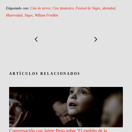
Etiquetado con:
Cine de terror
,
Cine fantástico
,
Festival de Sitges
,
identidad
,
Maternidad
,
Sitges
,
William Friedkin
ARTÍCULOS RELACIONADOS
Conversación con Jaime Pena sobre 'El espíritu de la