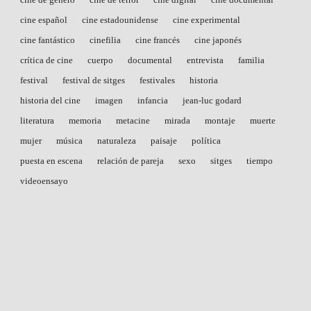
cine español
cine estadounidense
cine experimental
cine fantástico
cinefilia
cine francés
cine japonés
crítica de cine
cuerpo
documental
entrevista
familia
festival
festival de sitges
festivales
historia
historia del cine
imagen
infancia
jean-luc godard
literatura
memoria
metacine
mirada
montaje
muerte
mujer
música
naturaleza
paisaje
política
puesta en escena
relación de pareja
sexo
sitges
tiempo
videoensayo