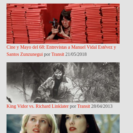
Cine y Mayo del 68: Entrevistas a Manuel Vidal Estévez y
Santos Zunzunegui
por
Transit
21/05/2018
King Vidor vs. Richard Linklater
por
Transit
28/04/2013