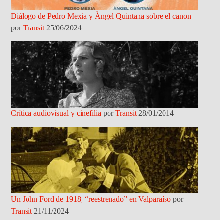
Diálogo de Pedro Mexia y Àngel Quintana sobre el canon
por
Transit
25/06/2024
Crítica audiovisual y cinefilia
por
Transit
28/01/2014
Un John Ford de 1918, “reestrenado” en Valparaíso
por
Transit
21/11/2024