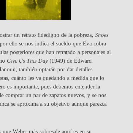
rar un retrato fidedigno de la pobreza,
Shoes
por ello se nos indica el sueldo que Eva cobra
ulas posteriores que han retratado a personajes al
omo
Give Us This Day
(1949) de Edward
anoun, también optarán por dar detalles
istas, cuánto les va quedando a medida que lo
nero es importante, pues debemos entender la
de comprar un par de zapatos nuevos, y se nos
nunca se aproxima a su objetivo aunque parezca
os que Weber más sobresale aquí es en su