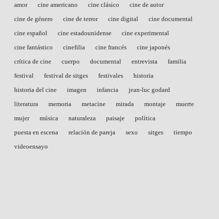
amor
cine americano
cine clásico
cine de autor
cine de género
cine de terror
cine digital
cine documental
cine español
cine estadounidense
cine experimental
cine fantástico
cinefilia
cine francés
cine japonés
crítica de cine
cuerpo
documental
entrevista
familia
festival
festival de sitges
festivales
historia
historia del cine
imagen
infancia
jean-luc godard
literatura
memoria
metacine
mirada
montaje
muerte
mujer
música
naturaleza
paisaje
política
puesta en escena
relación de pareja
sexo
sitges
tiempo
videoensayo