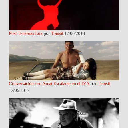
Post Tenebras Lux
por
Transit
17/06/2013
Conversación con Amat Escalante en el D’A
por
Transit
13/06/2017