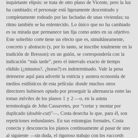
inquietante elipsis: se trata de otro plano de Vicente, pero la luz
ha cambiado; el personaje está ligeramente descentrado y
completamente rodeado por las fachadas de unas viviendas; su
ritmo también se ha enlentecido. Lo único que no ha cambiado
es su mirada que permanece tan fija como antes en su
objetivo
.
Este soberbio corte tiene un efecto que es, simultáneamente,
concreto y abstracto (y, por lo tanto, se inscribe totalmente en la
tradición de Bresson): en un guión, se correspondería con la
indicación “más tarde”, pero el intervalo exacto de tiempo
elidido (¿minutos?, ¿horas?) es indeterminado. Vale la pena
detenerse aquí para advertir la estricta y austera economía de
medios estilísticos de esta película: donde muchos otros
directores hubiesen optado por proseguir la alternancia entre las
tomas móviles de los planos 1 y 2 —o, en la astuta
terminología de John Cassavetes, por “cortar y montar por
duplicado (
double-cut
)”—, Costa desecha lo que, para él, son
repeticiones redundantes. En sus estrategias formales, Costa
conecta y desconecta los planos continuamente al pasar de uno
al siguiente —sin duda, el riguroso trabajo con los
raccords