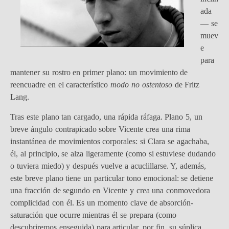
ada
— se
muev
e
para
mantener su rostro en primer plano: un movimiento de
reencuadre en el característico
modo no ostentoso
de Fritz
Lang.
Tras este plano tan cargado, una rápida ráfaga. Plano 5, un
breve ángulo contrapicado sobre Vicente crea una rima
instantánea de movimientos corporales: si Clara se agachaba,
él, al principio, se alza ligeramente (como si estuviese dudando
o tuviera miedo) y después vuelve a acuclillarse. Y, además,
este breve plano tiene un particular tono emocional: se detiene
una fracción de segundo en Vicente y crea una conmovedora
complicidad con él. Es un momento clave de absorción-
saturación que ocurre mientras él se prepara (como
descubriremos enseguida) para articular, por fin, su súplica