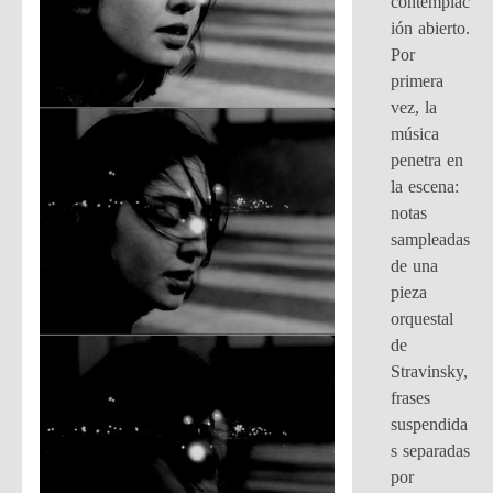
contemplac
ión abierto.
Por
primera
vez, la
música
penetra en
la escena:
notas
sampleadas
de una
pieza
orquestal
de
Stravinsky,
frases
suspendida
s separadas
por