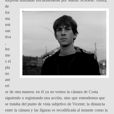
sorpresa utilizadas
frecuentemente por Martin Scorsese. Ahora,
de
for
ma
retr
oac
tiva
,
lee
mo
s el
pla
no
ant
eri
or de otra manera: en él ya no vemos la cámara de Costa
siguiendo o registrando una acción, sino que entendemos que
se trataba del punto de vista subjetivo de Vicente; la distancia
entre la cámara y las figuras es recodificada al instante como la