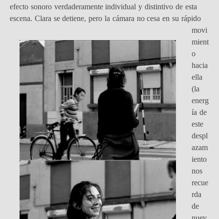
efecto sonoro verdaderamente individual y distintivo de esta
escena.
Clara se detiene, pero la cámara no cesa en su rápido
movi
mient
o
hacia
ella
(la
energ
ía de
este
despl
azam
iento
nos
recue
rda
de
nuev