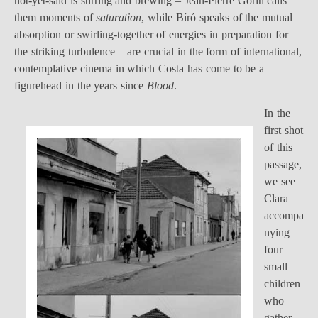
not-yet-said is stirring and brewing – Jean-Pierre Gorin calls
them moments of
saturation
, while Bíró speaks of the mutual
absorption or swirling-together of energies in preparation for
the striking turbulence – are crucial in the form of international,
contemplative cinema in which Costa has come to be a
figurehead in the years since
Blood
.
In the
first shot
of this
passage,
we see
Clara
accompa
nying
four
small
children
who
gather