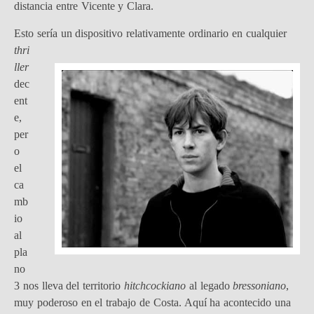
distancia entre Vicente y Clara.
Esto sería un dispositivo
relativamente ordinario en cualquier
thri
ller
dec
ent
e,
per
o
el
ca
mb
io
al
pla
no
3 nos lleva del territorio
hitchcockiano
al legado
bressoniano
,
muy poderoso en el trabajo de Costa. Aquí ha acontecido una