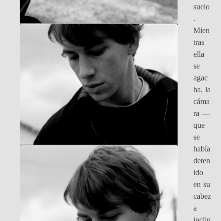
suelo
.
Mien
tras
ella
se
agac
ha, la
cáma
ra —
que
se
había
deten
ido
en su
cabez
a
inclin