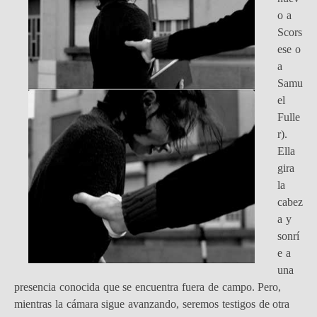
o a
Scors
ese o
a
Samu
el
Fulle
r).
Ella
gira
la
cabez
a y
sonrí
e a
una
presencia conocida que se encuentra fuera de campo. Pero,
mientras la cámara sigue avanzando, seremos testigos de otra