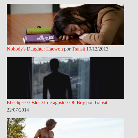
Nobody's Daughter Haewon
por
Transit
19/12/2013
El eclipse / Oslo, 31 de agosto / Oh Boy
por
Transit
22/07/2014