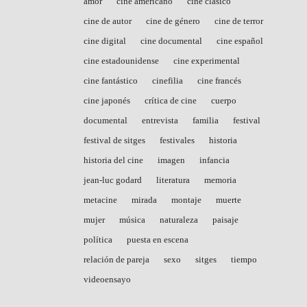
amor
cine americano
cine clásico
cine de autor
cine de género
cine de terror
cine digital
cine documental
cine español
cine estadounidense
cine experimental
cine fantástico
cinefilia
cine francés
cine japonés
crítica de cine
cuerpo
documental
entrevista
familia
festival
festival de sitges
festivales
historia
historia del cine
imagen
infancia
jean-luc godard
literatura
memoria
metacine
mirada
montaje
muerte
mujer
música
naturaleza
paisaje
política
puesta en escena
relación de pareja
sexo
sitges
tiempo
videoensayo