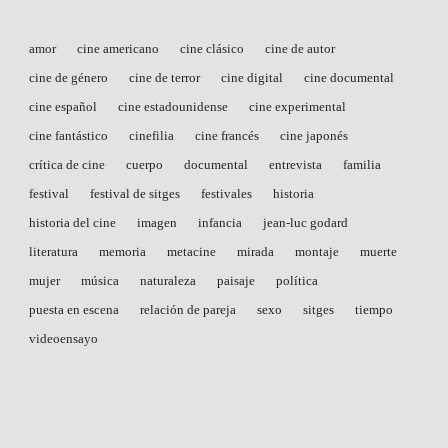
amor
cine americano
cine clásico
cine de autor
cine de género
cine de terror
cine digital
cine documental
cine español
cine estadounidense
cine experimental
cine fantástico
cinefilia
cine francés
cine japonés
crítica de cine
cuerpo
documental
entrevista
familia
festival
festival de sitges
festivales
historia
historia del cine
imagen
infancia
jean-luc godard
literatura
memoria
metacine
mirada
montaje
muerte
mujer
música
naturaleza
paisaje
política
puesta en escena
relación de pareja
sexo
sitges
tiempo
videoensayo