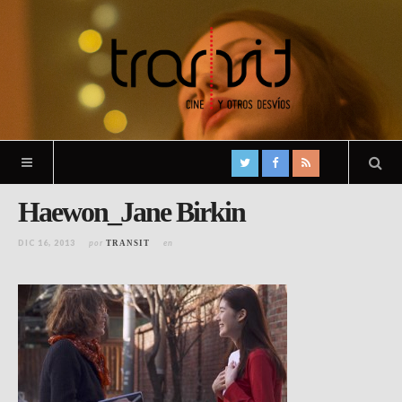
Haewon_Jane Birkin
DIC 16, 2013
por
en
TRANSIT