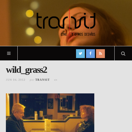
wild_grass2
JUN 06, 2012
por
en
TRANSIT