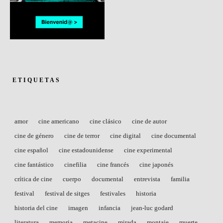
ETIQUETAS
amor
cine americano
cine clásico
cine de autor
cine de género
cine de terror
cine digital
cine documental
cine español
cine estadounidense
cine experimental
cine fantástico
cinefilia
cine francés
cine japonés
crítica de cine
cuerpo
documental
entrevista
familia
festival
festival de sitges
festivales
historia
historia del cine
imagen
infancia
jean-luc godard
literatura
memoria
metacine
mirada
montaje
muerte