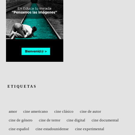
ETIQUETAS
amor
cine americano
cine clásico
cine de autor
cine de género
cine de terror
cine digital
cine documental
cine español
cine estadounidense
cine experimental