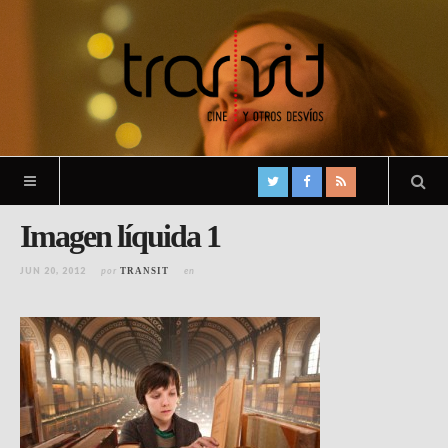
Imagen líquida 1
JUN 20, 2012
por
en
TRANSIT