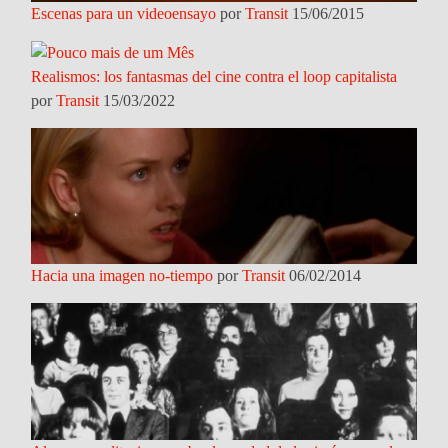
Escenas para un videoensayo
por
Transit
15/06/2015
Realismos: los fantasmas del cine contra el loop capitalista
por
Transit
15/03/2022
Hacia una imagen no-tiempo
por
Transit
06/02/2014