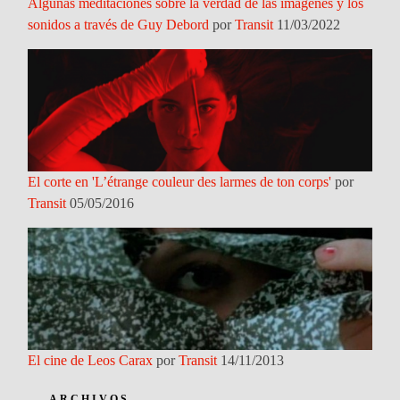
Algunas meditaciones sobre la verdad de las imágenes y los
sonidos a través de Guy Debord
por
Transit
11/03/2022
El corte en 'L’étrange couleur des larmes de ton corps'
por
Transit
05/05/2016
El cine de Leos Carax
por
Transit
14/11/2013
ARCHIVOS