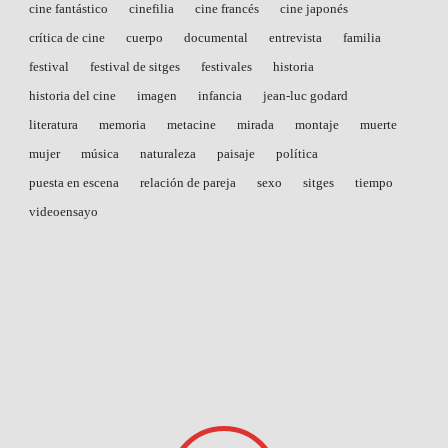
cine fantástico
cinefilia
cine francés
cine japonés
crítica de cine
cuerpo
documental
entrevista
familia
festival
festival de sitges
festivales
historia
historia del cine
imagen
infancia
jean-luc godard
literatura
memoria
metacine
mirada
montaje
muerte
mujer
música
naturaleza
paisaje
política
puesta en escena
relación de pareja
sexo
sitges
tiempo
videoensayo