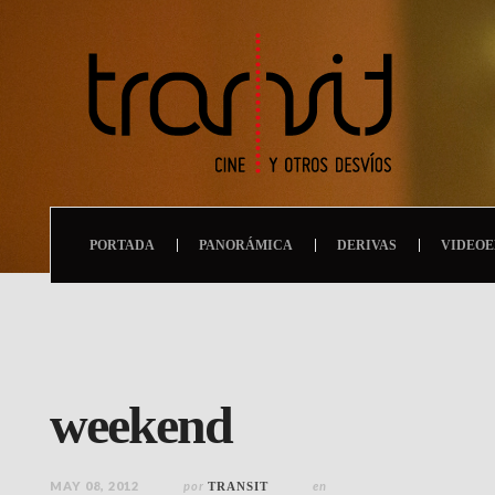
PORTADA
PANORÁMICA
DERIVAS
VIDEOE
weekend
MAY 08, 2012
por
en
TRANSIT