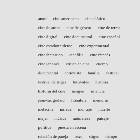
amor
cine americano
cine clásico
cine de autor
cine de género
cine de terror
cine digital
cine documental
cine español
cine estadounidense
cine experimental
cine fantástico
cinefilia
cine francés
cine japonés
crítica de cine
cuerpo
documental
entrevista
familia
festival
festival de sitges
festivales
historia
historia del cine
imagen
infancia
jean-luc godard
literatura
memoria
metacine
mirada
montaje
muerte
mujer
música
naturaleza
paisaje
política
puesta en escena
relación de pareja
sexo
sitges
tiempo