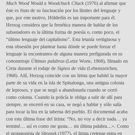
Much Wood Would a Woodchuck Chuck
(1976) al afirmar que
éste es fruto de su fascinación por los límites del lenguaje y
que, por este motivo, Hölderlin es tan importante para él.
Herzog considera que la frenética manera de hablar de los
subastadores es la última forma de poesía o, como poco, el
“último lenguaje del capitalismo”. Esta letanía vertiginosa y
esta obsesión por plantear hasta dónde se puede forzar el
lenguaje la encontramos de alguna manera prefigurada en su
cortometraje
Últimas palabras
(Letze Worte, 1968), filmado en
Creta durante el rodaje de
Signos de vida
(Lebenszeichen,
1968). Allí, Herzog coincide con un lirista que habitó la mayor
parte de su vida en la isla de Spinalonga, una antigua colonia
de leprosos, y que se negó a abandonarla cuando se cerró
como colonia. Cuando la policía le obliga a salir de allí para
siempre, se encerró en su casa, se negó a hablar y sólo salía
para tocar la lira en la taberna del pueblo. El documental acaba
con esta última frase del lirista: “No, no voy a decir nada… ya
terminé… así es como me gusta… mi última palabra…». Como
el protagonista de
Stroszek
(1977), el lirista cretense entra en