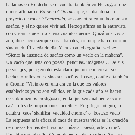
hallamos en Hölderlin se encuentra también en Herzog, al que
oímos afirmar en
Burden of Dreams
que, si abandona su
proyecto de rodar
Fitzcarraldo
, se convertirá en un hombre sin
sueños, y él no quiere vivir así. Herzog afirma en la entrevista
con Cronin que él no sueña cuando duerme. Quizá una vez al
año, dice, pero siempre cosas banales, como que ha comido un
sándwich. Él sueña de día. Y en su autobiografía escribe:
“Siento la ausencia de sueños como un vacío en la mañana”.
Un vacío que llena con poesía, películas, imágenes… De sus
personajes, por ejemplo, está claro que no le interesan sus
hechos o reflexiones, sino sus sueños. Herzog confiesa también
a Cronin: “Vivimos en una era en la que los valores
establecidos ya no son válidos, en la que cada año se hacen
descubrimientos prodigiosos, en la que semanalmente ocurren
catástrofes de proporciones increíbles. En griego antiguo, la
palabra ‘caos’ significa ‘vacuidad enorme’ o ‘bostezo vacío’.
La respuesta más eficaz al caos de nuestras vidas es la creación
de nuevas formas de literatura, música, poesía, arte y cine”.
Para Herzog, el siglo XX no debería haber existido. Aun así,