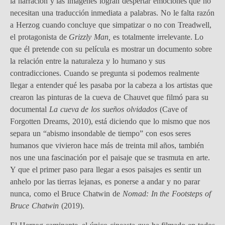
la narración y las imágenes logran despertar emociones que no
necesitan una traducción inmediata a palabras. No le falta razón
a Herzog cuando concluye que simpatizar o no con Treadwell,
el protagonista de
Grizzly Man,
es totalmente irrelevante. Lo
que él pretende con su película es mostrar un documento sobre
la relación entre la naturaleza y lo humano y sus
contradicciones. Cuando se pregunta si podemos realmente
llegar a entender qué les pasaba por la cabeza a los artistas que
crearon las pinturas de la cueva de Chauvet que filmó para su
documental
La cueva de los sueños olvidados
(Cave of
Forgotten Dreams, 2010), está diciendo que lo mismo que nos
separa un “abismo insondable de tiempo” con esos seres
humanos que vivieron hace más de treinta mil años, también
nos une una fascinación por el paisaje que se trasmuta en arte.
Y que el primer paso para llegar a esos paisajes es sentir un
anhelo por las tierras lejanas, es ponerse a andar y no parar
nunca, como el Bruce Chatwin de
Nomad: In the Footsteps of
Bruce Chatwin
(2019).