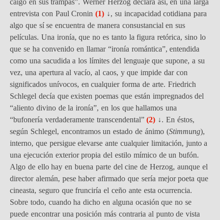
caigo en sus trampas”. Werner Herzog declara así, en una larga
entrevista con Paul Cronin
(1)
↓
, su incapacidad cotidiana para
algo que sí se encuentra de manera consustancial en sus
películas. Una ironía, que no es tanto la figura retórica, sino lo
que se ha convenido en llamar “ironía romántica”, entendida
como una sacudida a los límites del lenguaje que supone, a su
vez, una apertura al vacío, al caos, y que impide dar con
significados unívocos, en cualquier forma de arte. Friedrich
Schlegel decía que existen poemas que están impregnados del
“aliento divino de la ironía”, en los que hallamos una
“bufonería verdaderamente transcendental”
(2)
↓
. En éstos,
según Schlegel, encontramos un estado de ánimo (
Stimmung
),
interno, que persigue elevarse ante cualquier limitación, junto a
una ejecución exterior propia del estilo mímico de un bufón.
Algo de ello hay en buena parte del cine de Herzog, aunque el
director alemán, pese haber afirmado que sería mejor poeta que
cineasta, seguro que frunciría el ceño ante esta ocurrencia.
Sobre todo, cuando ha dicho en alguna ocasión que no se
puede encontrar una posición más contraria al punto de vista