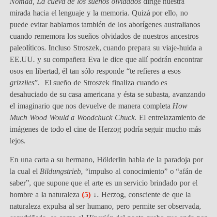
Nomad, La cueva de los sueños olvidados
dirige nuestra
mirada hacia el lenguaje y la memoria. Quizá por ello, no
puede evitar hablarnos también de los aborígenes australianos
cuando rememora los sueños olvidados de nuestros ancestros
paleolíticos. Incluso Stroszek, cuando prepara su viaje-huida a
EE.UU. y su compañera Eva le dice que allí podrán encontrar
osos en libertad, él tan sólo responde “te refieres a esos
grizzlies
”. El sueño de Stroszek finaliza cuando es
desahuciado de su casa americana y ésta se subasta, avanzando
el imaginario que nos devuelve de manera completa
How
Much Wood Would a Woodchuck Chuck
. El entrelazamiento de
imágenes de todo el cine de Herzog podría seguir mucho más
lejos.
En una carta a su hermano, Hölderlin habla de la paradoja por
la cual el
Bildungstrieb
, “impulso al conocimiento” o “afán de
saber”, que supone que el arte es un servicio brindado por el
hombre a la naturaleza
(5)
↓
. Herzog, consciente de que la
naturaleza expulsa al ser humano, pero permite ser observada,