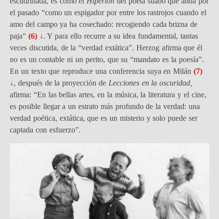
escudriñada, es como el
Hiperión
del poeta suabo que anda por
el pasado “como un espigador por entre los rastrojos cuando el
amo del campo ya ha cosechado: recogiendo cada brizna de
paja”
(6)
↓
. Y para ello recurre a su idea fundamental, tantas
veces discutida, de la “verdad extática”. Herzog afirma que él
no es un contable ni un perito, que su “mandato es la poesía”.
En un texto que reproduce una conferencia suya en Milán
(7)
↓
, después de la proyección de
Lecciones en la oscuridad,
afirma: “En las bellas artes, en la música, la literatura y el cine,
es posible llegar a un estrato más profundo de la verdad: una
verdad poética, extática, que es un misterio y solo puede ser
captada con esfuerzo”.