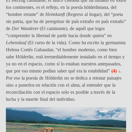
El Herzog caminante, el único cineasta que ha filmado en todos
los continentes, es el reflejo, en la poesía hölderliniana, del
“hombre errante” de
Heimkunft
(Regreso al hogar), del “poeta
sin patria, que ha de peregrinar de país extraño en país extraño”
de
Der Wanderer
(El caminante), de aquél que logra
“comprender la libertad de partir hacia donde quiera” en
Lebenslauf
(El curso de la vida). Como ha escrito la germanista
Helena Cortés Gabaudan, “el hombre moderno, como bien
sabe Hölderlin, está irremediablemente instalado en el tiempo y
ya no en el espacio, como sí lo estaban nuestros antepasados,
que por eso mismo podían saber qué era la estabilidad”
(4)
↓
.
Por eso la poesía de Hölderlin no se dedica a retratar paisajes
sino a ponerlos en relación con el alma, al entender que la
reconciliación con el espacio solo es posible a través de la
lucha y la muerte final del individuo.