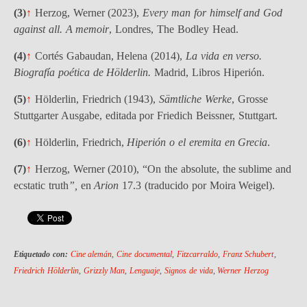
(3)
↑
Herzog, Werner (2023),
Every man for himself and God
against all.
A memoir
, Londres, The Bodley Head.
(4)
↑
Cortés Gabaudan, Helena (2014),
La vida en verso.
Biografía poética de Hölderlin.
Madrid, Libros Hiperión.
(5)
↑
Hölderlin, Friedrich (1943),
Sämtliche Werke
, Grosse
Stuttgarter Ausgabe, editada por Friedich Beissner, Stuttgart.
(6)
↑
Hölderlin, Friedrich,
Hiperión o el eremita en Grecia
.
(7)
↑
Herzog, Werner (2010), “On the absolute, the sublime and
ecstatic truth
”,
en
Arion
17.3 (traducido por Moira Weigel).
Etiquetado con:
Cine alemán
,
Cine documental
,
Fitzcarraldo
,
Franz Schubert
,
Friedrich Hölderlin
,
Grizzly Man
,
Lenguaje
,
Signos de vida
,
Werner Herzog