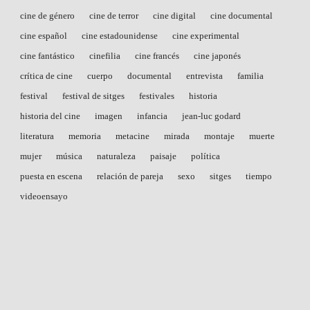
cine de género
cine de terror
cine digital
cine documental
cine español
cine estadounidense
cine experimental
cine fantástico
cinefilia
cine francés
cine japonés
crítica de cine
cuerpo
documental
entrevista
familia
festival
festival de sitges
festivales
historia
historia del cine
imagen
infancia
jean-luc godard
literatura
memoria
metacine
mirada
montaje
muerte
mujer
música
naturaleza
paisaje
política
puesta en escena
relación de pareja
sexo
sitges
tiempo
videoensayo