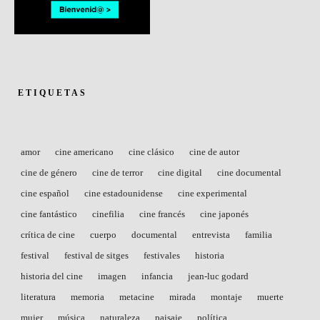
ETIQUETAS
amor
cine americano
cine clásico
cine de autor
cine de género
cine de terror
cine digital
cine documental
cine español
cine estadounidense
cine experimental
cine fantástico
cinefilia
cine francés
cine japonés
crítica de cine
cuerpo
documental
entrevista
familia
festival
festival de sitges
festivales
historia
historia del cine
imagen
infancia
jean-luc godard
literatura
memoria
metacine
mirada
montaje
muerte
mujer
música
naturaleza
paisaje
política