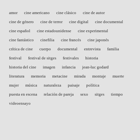
amor
cine americano
cine clásico
cine de autor
cine de género
cine de terror
cine digital
cine documental
cine español
cine estadounidense
cine experimental
cine fantástico
cinefilia
cine francés
cine japonés
crítica de cine
cuerpo
documental
entrevista
familia
festival
festival de sitges
festivales
historia
historia del cine
imagen
infancia
jean-luc godard
literatura
memoria
metacine
mirada
montaje
muerte
mujer
música
naturaleza
paisaje
política
puesta en escena
relación de pareja
sexo
sitges
tiempo
videoensayo