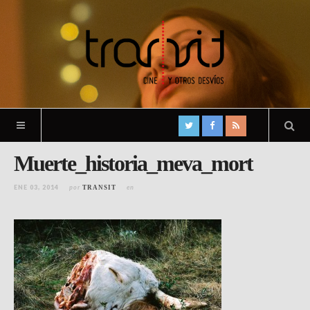
Muerte_historia_meva_mort
ENE 03, 2014
por
en
TRANSIT