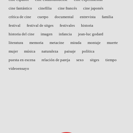
cine fantástico
cinefilia
cine francés
cine japonés
crítica de cine
cuerpo
documental
entrevista
familia
festival
festival de sitges
festivales
historia
historia del cine
imagen
infancia
jean-luc godard
literatura
memoria
metacine
mirada
montaje
muerte
mujer
música
naturaleza
paisaje
política
puesta en escena
relación de pareja
sexo
sitges
tiempo
videoensayo