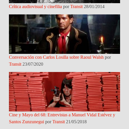
Crítica audiovisual y cinefilia
por
Transit
28/01/2014
Conversación con Carlos Losilla sobre Raoul Walsh
por
Transit
23/07/2020
Cine y Mayo del 68: Entrevistas a Manuel Vidal Estévez y
Santos Zunzunegui
por
Transit
21/05/2018