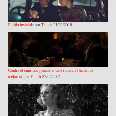
El hilo invisible
por
Transit
21/02/2018
Contra el cinismo: ¿puede el cine (todavía) hacernos
mejores?
por
Transit
27/04/2021