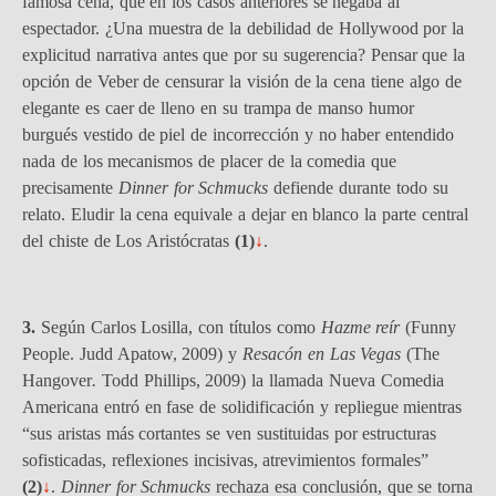
famosa cena, que en los casos anteriores se negaba al
espectador. ¿Una muestra de la debilidad de Hollywood por la
explicitud narrativa antes que por su sugerencia? Pensar que la
opción de Veber de censurar la visión de la cena tiene algo de
elegante es caer de lleno en su trampa de manso humor
burgués vestido de piel de incorrección y no haber entendido
nada de los mecanismos de placer de la comedia que
precisamente
Dinner for Schmucks
defiende durante todo su
relato. Eludir la cena equivale a dejar en blanco la parte central
del chiste de Los Aristócratas
(1)
↓
.
3.
Según Carlos Losilla, con títulos como
Hazme reír
(Funny
People.
Judd Apatow, 2009) y
Resacón en Las Vegas
(The
Hangover
.
Todd Phillips, 2009) la llamada Nueva Comedia
Americana entró en fase de solidificación y repliegue mientras
“sus aristas más cortantes se ven sustituidas por estructuras
sofisticadas, reflexiones incisivas, atrevimientos formales”
(2)
↓
.
Dinner for Schmucks
rechaza esa conclusión, que se torna