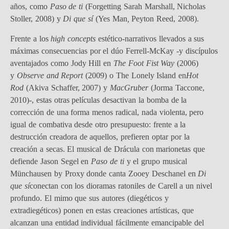
años, como
Paso de ti
(Forgetting Sarah Marshall, Nicholas
Stoller, 2008) y
Di que sí
(Yes Man
,
Peyton Reed, 2008).
Frente a los
high concepts
estético-narrativos llevados a sus
máximas consecuencias por el dúo Ferrell-McKay -y discípulos
aventajados como Jody Hill en
The Foot Fist Way
(2006)
y
Observe and Report
(2009) o The Lonely Island en
Hot
Rod
(Akiva Schaffer, 2007) y
MacGruber
(Jorma Taccone,
2010)-, estas otras películas desactivan la bomba de la
corrección de una forma menos radical, nada violenta, pero
igual de combativa desde otro presupuesto: frente a la
destrucción creadora de aquellos, prefieren optar por la
creación a secas. El musical de Drácula con marionetas que
defiende Jason Segel en
Paso de ti
y el grupo musical
Münchausen by Proxy donde canta Zooey Deschanel en
Di
que sí
conectan con los dioramas ratoniles de Carell a un nivel
profundo. El mimo que sus autores (diegéticos y
extradiegéticos) ponen en estas creaciones artísticas, que
alcanzan una entidad individual fácilmente emancipable del