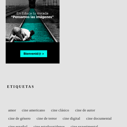
ETIQUETAS
amor
cine americano
cine clásico
cine de autor
cine de género
cine de terror
cine digital
cine documental
cine español
cine estadounidense
cine experimental