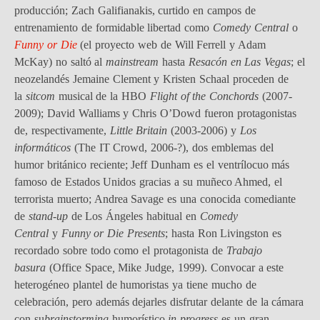
producción; Zach Galifianakis, curtido en campos de
entrenamiento de formidable libertad como
Comedy Central
o
Funny or Die
(el proyecto web de Will Ferrell y Adam
McKay) no saltó al
mainstream
hasta
Resacón en Las Vegas
; el
neozelandés Jemaine Clement y Kristen Schaal proceden de
la
sitcom
musical de la HBO
Flight of the Conchords
(2007-
2009); David Walliams y Chris O’Dowd fueron protagonistas
de, respectivamente,
Little Britain
(2003-2006)
y
Los
informáticos
(The IT Crowd, 2006-?), dos emblemas del
humor británico reciente; Jeff Dunham es el ventrílocuo más
famoso de Estados Unidos gracias a su muñeco Ahmed, el
terrorista muerto; Andrea Savage es una conocida comediante
de
stand-up
de Los Ángeles habitual en
Comedy
Central
y
Funny or Die Presents
; hasta Ron Livingston es
recordado sobre todo como el protagonista de
Trabajo
basura
(Office Space
,
Mike Judge, 1999). Convocar a este
heterogéneo plantel de humoristas ya tiene mucho de
celebración, pero además dejarles disfrutar delante de la cámara
con su
brainstorming
humorístico
in progress
es un gran