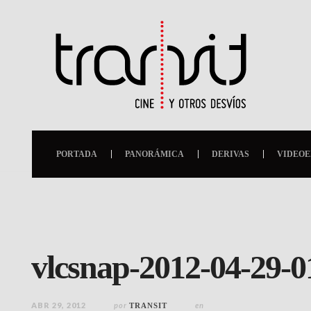
PORTADA
PANORÁMICA
DERIVAS
VIDEOE
vlcsnap-2012-04-29-
ABR 29, 2012
por
en
TRANSIT