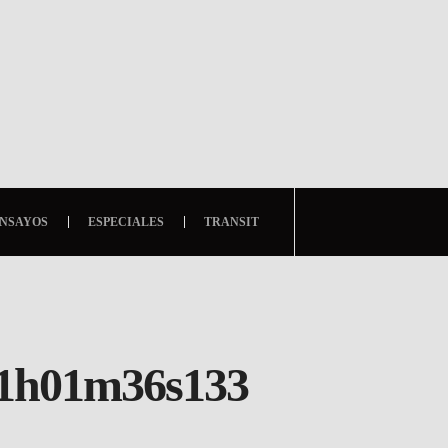
NSAYOS
ESPECIALES
TRANSIT
01h01m36s133