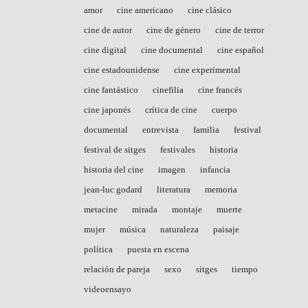
amor
cine americano
cine clásico
cine de autor
cine de género
cine de terror
cine digital
cine documental
cine español
cine estadounidense
cine experimental
cine fantástico
cinefilia
cine francés
cine japonés
crítica de cine
cuerpo
documental
entrevista
familia
festival
festival de sitges
festivales
historia
historia del cine
imagen
infancia
jean-luc godard
literatura
memoria
metacine
mirada
montaje
muerte
mujer
música
naturaleza
paisaje
política
puesta en escena
relación de pareja
sexo
sitges
tiempo
videoensayo