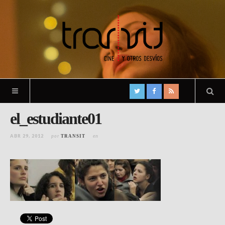
el_estudiante01
ABR 29, 2012
por
en
TRANSIT