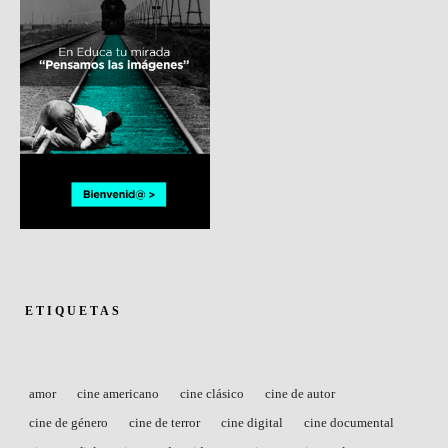
ETIQUETAS
amor
cine americano
cine clásico
cine de autor
cine de género
cine de terror
cine digital
cine documental