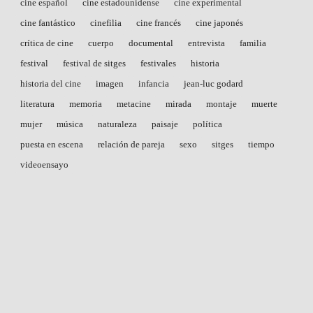
cine español
cine estadounidense
cine experimental
cine fantástico
cinefilia
cine francés
cine japonés
crítica de cine
cuerpo
documental
entrevista
familia
festival
festival de sitges
festivales
historia
historia del cine
imagen
infancia
jean-luc godard
literatura
memoria
metacine
mirada
montaje
muerte
mujer
música
naturaleza
paisaje
política
puesta en escena
relación de pareja
sexo
sitges
tiempo
videoensayo