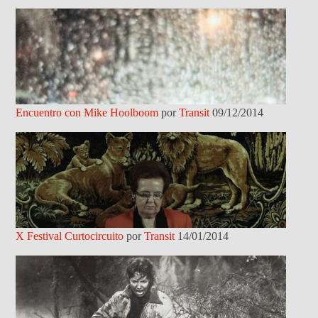
Encuentro con Mike Hoolboom
por
Transit
09/12/2014
X Festival Curtocircuito
por
Transit
14/01/2014