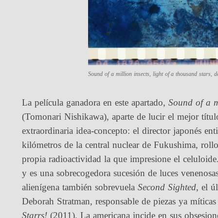
Sound of a million insects, light of a thousand stars
, 
La película ganadora en este apartado,
Sound of a mi
(Tomonari Nishikawa), aparte de lucir el mejor títul
extraordinaria idea-concepto: el director japonés ent
kilómetros de la central nuclear de Fukushima, rollo
propia radioactividad la que impresione el celuloide
y es una sobrecogedora sucesión de luces venenosas
alienígena también sobrevuela
Second Sighted
, el ú
Deborah Stratman, responsable de piezas ya mítica
Starrs!
(2011). La americana incide en sus obsesione