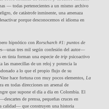
jenas — todas pertenecientes a un mismo archivo
eligro, de catástrofe inminente, una amenaza
desactivar porque desconocemos el idioma en
 pero hipnótico con
Rorscharch #1: puntos de
nes—unas tres mil según confesión del autor—
os en tinta forman una especie de
trip
psicoactivo
las manecillas de un reloj y potencia la
ndonado a lo que el propio flujo de su
i Nine hace fortuna con muy pocos elementos,
La
ra en todas direcciones un arsenal de
sangre que supone el día a día en Colombia. El
es —descartes de prensa, pequeñas cruces en
ja calidad— que construyen una historia