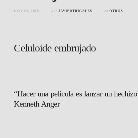
NOV 02, 2015
por
en
JAVIERTRIGALES
OTROS
Celuloide embrujado
“Hacer una película es lanzar un hechizo
Kenneth Anger