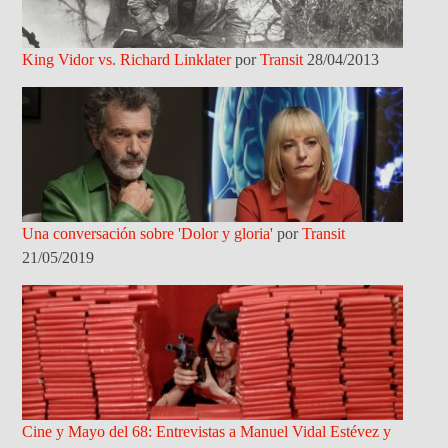
King Vidor vs. Richard Linklater
por
Transit
28/04/2013
Una conversación sobre 'Dolor y gloria'
por
Transit
21/05/2019
Cine y Mayo del 68: Entrevistas a Manuel Vidal Estévez y