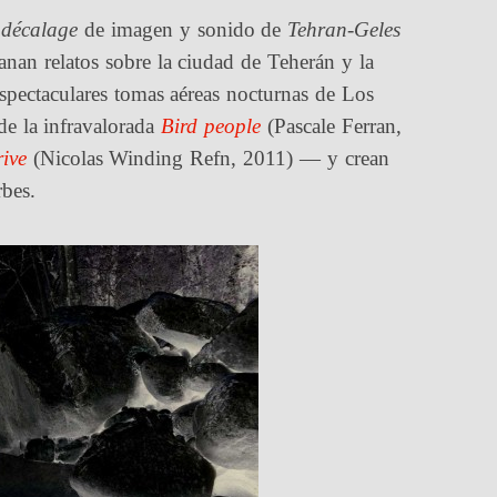
l
décalage
de imagen y sonido de
Tehran-Geles
ranan relatos sobre la ciudad de Teherán y la
 espectaculares tomas aéreas nocturnas de Los
de la infravalorada
Bird people
(Pascale Ferran,
ive
(Nicolas Winding Refn, 2011) — y crean
rbes.