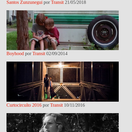
Santos Zunzunegui
por
Transit
21/05/2018
Boyhood
por
Transit
02/09/2014
Curtocircuíto 2016
por
Transit
10/11/2016