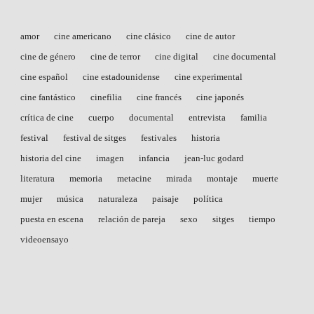
amor
cine americano
cine clásico
cine de autor
cine de género
cine de terror
cine digital
cine documental
cine español
cine estadounidense
cine experimental
cine fantástico
cinefilia
cine francés
cine japonés
crítica de cine
cuerpo
documental
entrevista
familia
festival
festival de sitges
festivales
historia
historia del cine
imagen
infancia
jean-luc godard
literatura
memoria
metacine
mirada
montaje
muerte
mujer
música
naturaleza
paisaje
política
puesta en escena
relación de pareja
sexo
sitges
tiempo
videoensayo