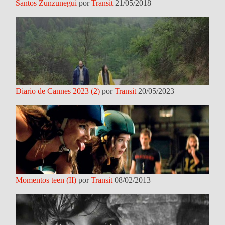
Santos Zunzunegui
por
Transit
21/05/2018
Diario de Cannes 2023 (2)
por
Transit
20/05/2023
Momentos teen (II)
por
Transit
08/02/2013