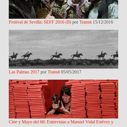
Festival de Sevilla: SEFF 2016 (II)
por
Transit
15/12/2016
Las Palmas 2017
por
Transit
05/05/2017
Cine y Mayo del 68: Entrevistas a Manuel Vidal Estévez y