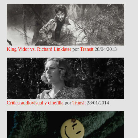
King Vidor vs. Richard Linklater
por
Transit
28/04/2013
Crítica audiovisual y cinefilia
por
Transit
28/01/2014