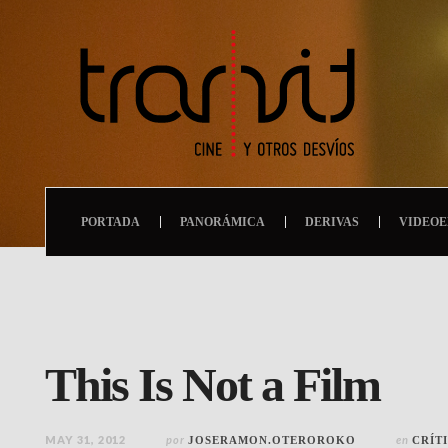
PORTADA
PANORÁMICA
DERIVAS
VIDEOE
This Is Not a Film
MAY 31, 2012
por
en
JOSERAMON.OTEROROKO
CRÍT