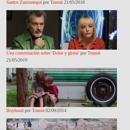
Santos Zunzunegui
por
Transit
21/05/2018
Una conversación sobre 'Dolor y gloria'
por
Transit
21/05/2019
Boyhood
por
Transit
02/09/2014