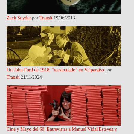
Zack Snyder
por
Transit
19/06/2013
Un John Ford de 1918, “reestrenado” en Valparaíso
por
Transit
21/11/2024
Cine y Mayo del 68: Entrevistas a Manuel Vidal Estévez y