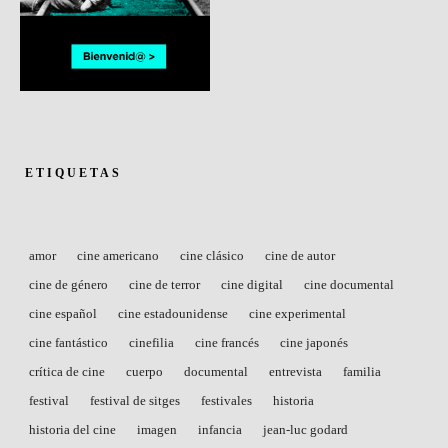
ETIQUETAS
amor
cine americano
cine clásico
cine de autor
cine de género
cine de terror
cine digital
cine documental
cine español
cine estadounidense
cine experimental
cine fantástico
cinefilia
cine francés
cine japonés
crítica de cine
cuerpo
documental
entrevista
familia
festival
festival de sitges
festivales
historia
historia del cine
imagen
infancia
jean-luc godard